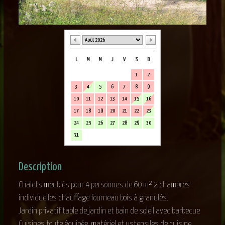
L
M
M
J
V
S
D
1
2
3
4
5
6
7
8
9
10
11
12
13
14
15
16
17
18
19
20
21
22
23
24
25
26
27
28
29
30
31
Description
Chalets meublés pour 4 personnes de 60 m² 2 chambres
individuelles chauffage fourneau bois à granulés.
Jardin privatif table de jardin et bain de soleil avec barbecue
Cuisines toute équipée, matériel et ustensiles de cuisine