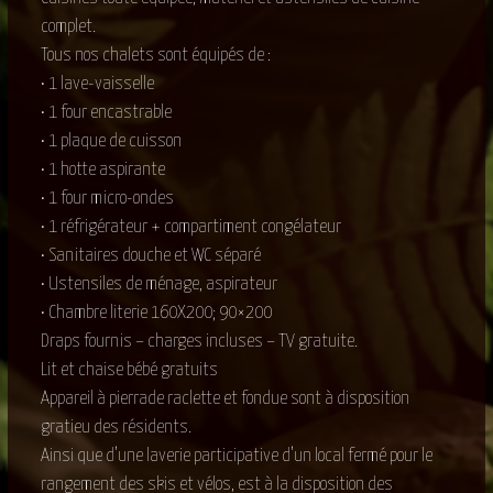
complet.
Tous nos chalets sont équipés de :
• 1 lave-vaisselle
• 1 four encastrable
• 1 plaque de cuisson
• 1 hotte aspirante
• 1 four micro-ondes
• 1 réfrigérateur + compartiment congélateur
• Sanitaires douche et WC séparé
• Ustensiles de ménage, aspirateur
• Chambre literie 160X200; 90×200
Draps fournis – charges incluses – TV gratuite.
Lit et chaise bébé gratuits
Appareil à pierrade raclette et fondue sont à disposition
gratieu des résidents.
Ainsi que d’une laverie participative d’un local fermé pour le
rangement des skis et vélos, est à la disposition des