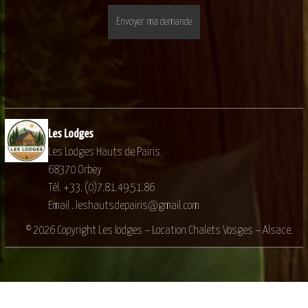
Les Lodges
Les Lodges Hauts de Pairis
68370 Orbey
Tél. +33. (0)7.81.49.51.86
Email . leshautsdepairis@gmail.com
© 2026 Copyright Les lodges – Location Chalets Vosges – Alsace.