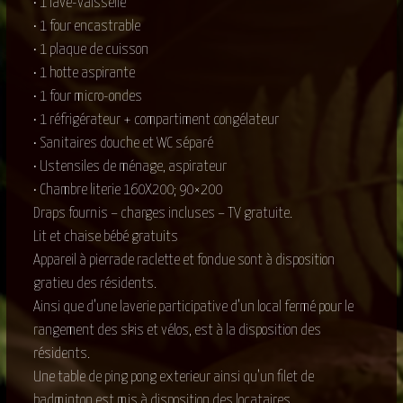
• 1 lave-vaisselle
• 1 four encastrable
• 1 plaque de cuisson
• 1 hotte aspirante
• 1 four micro-ondes
• 1 réfrigérateur + compartiment congélateur
• Sanitaires douche et WC séparé
• Ustensiles de ménage, aspirateur
• Chambre literie 160X200; 90×200
Draps fournis – charges incluses – TV gratuite.
Lit et chaise bébé gratuits
Appareil à pierrade raclette et fondue sont à disposition
gratieu des résidents.
Ainsi que d’une laverie participative d’un local fermé pour le
rangement des skis et vélos, est à la disposition des
résidents.
Une table de ping pong exterieur ainsi qu’un filet de
badminton est mis à disposition des locataires.