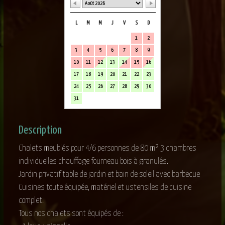
L
M
M
J
V
S
D
1
2
3
4
5
6
7
8
9
10
11
12
13
14
15
16
17
18
19
20
21
22
23
24
25
26
27
28
29
30
31
Description
Chalets meublés pour 4/6 personnes de 80 m² 3 chambres
individuelles chauffage fourneau bois à granulés.
Jardin privatif table de jardin et bain de soleil avec barbecue
Cuisines toute équipée, matériel et ustensiles de cuisine
complet.
Tous nos chalets sont équipés de :